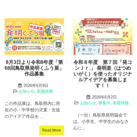
8月3日より令和8年度「第
令和８年度 第７回「発コ
68回鳥取県発明くふう展」
ンＪｒ.」 発明楽（はつめ
作品募集
いがく）を使ったオリジナ
ルアイデアを募集しま
す！！
2026年6月9日
お知らせ
,
新着情報
2026年6月2日
お知らせ
,
募集中
,
新着情報
この作品展は、鳥取県内に所
在の小・中学校の児童・生徒
（一社）鳥取県発明協会で
のアイデア作品を...
は、小学生、中学生のみなさ
んに...
Read More