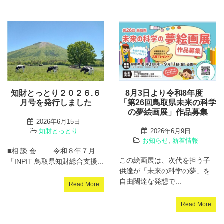
知財とっとり２０２６.６
8月3日より令和8年度
月号を発行しました
「第26回鳥取県未来の科学
の夢絵画展」作品募集
2026年6月15日
知財とっとり
2026年6月9日
お知らせ
,
新着情報
■相 談 会 令和８年７月
この絵画展は、次代を担う子
「INPIT 鳥取県知財総合支援...
供達が「未来の科学の夢」を
自由闊達な発想で...
Read More
Read More