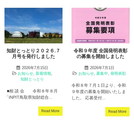
知財とっとり２０２６.７
令和９年度 全国発明表彰
月号を発行しました
の募集を開始しました
2026年7月15日
2026年7月1日
お知らせ
,
新着情報
,
お知らせ
,
募集中
,
発明表彰
知財とっとり
令和８年７月１日より、令和
■相 談 会 令和８年８月
９年度の募集を開始いたしま
「INPIT鳥取県知財総合...
した。 応募受付...
Read More
Read More