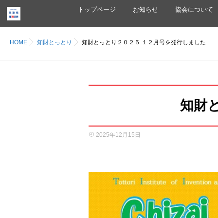
トップページ
お知らせ
協会について
HOME
知財とっとり
知財とっとり２０２５.１２月号を発行しました
知財
2025年12月15日