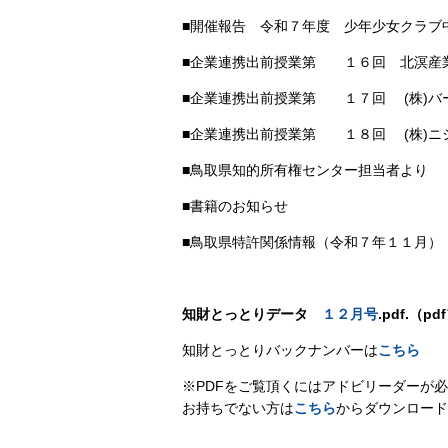
■開催報告 令和７年度 少年少女クラブ
■企業連携出前授業第 １６回 北溟産業
■企業連携出前授業第 １７回 (株)バ
■企業連携出前授業第 １８回 (株)ニ
■鳥取県知的所有権センター担当者より
■書籍のお知らせ
■鳥取県特許関係情報（令和７年１１月）
知財とっとりデータ
１２月号
.pdf.
（pd
知財とっとりバックナンバーは
こちら
※PDFをご覧頂くにはアドビリーダーが
お持ちでない方は
こちら
からダウンロード