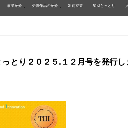
事業紹介
受賞作品の紹介
出前授業
知財とっとり
とっとり２０２５.１２月号を発行し