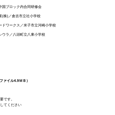
中国ブロック内合同研修会
(株)／倉吉市立社小学校
ードワークス／米子市立河崎小学校
シウラ／八頭町立八東小学校
fファイル4.9ＭＢ）
必要です。
してください