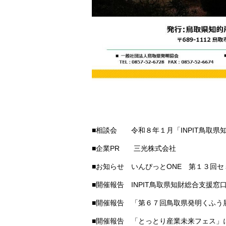
■相談会 令和８年１月「INPIT鳥取県
■企業PR 三光株式会社
■お知らせ いんぴっとONE 第１３回
■開催報告 INPIT鳥取県知財総合支援
■開催報告 「第６７回鳥取県発明くふう
■開催報告 「とっとり産業未来フェス」