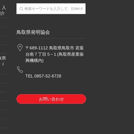
」入
紹介
鳥取県発明協会
〒689-1112 鳥取県鳥取市 若葉
台南７丁目５−１(鳥取県産業振
取県
興機構内)
ンＪ
TEL.0857-52-6728
お問い合わせ